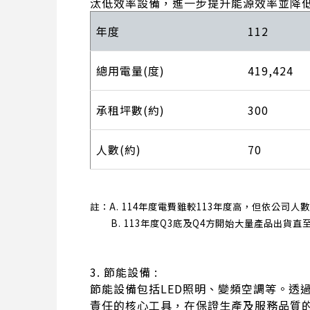
汰低效率設備，進一步提升能源效率並降
年度
112
總用電量(度)
419,424
承租坪數(約)
300
人數(約)
70
註：A. 114年度電費雖較113年度高，但依公
B. 113年度Q3底及Q4方開始大量產品出貨
3. 節能設備 :
節能設備包括LED照明、變頻空調等。透
責任的核心工具，在保證生產及服務品質