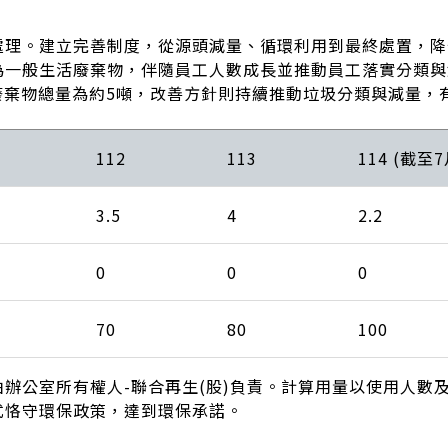
處理。建立完善制度，從源頭減量、循環利用到最終處置，降
為一般生活廢棄物，伴隨員工人數成長並推動員工落實分類與
預估廢棄物總量為約5噸，改善方針則持續推動垃圾分類與減量
112
113
114 (截至7
3.5
4
2.2
0
0
0
70
80
100
辦公室所有權人-聯合再生(股)負責。計算用量以使用人數
式恪守環保政策，達到環保承諾。