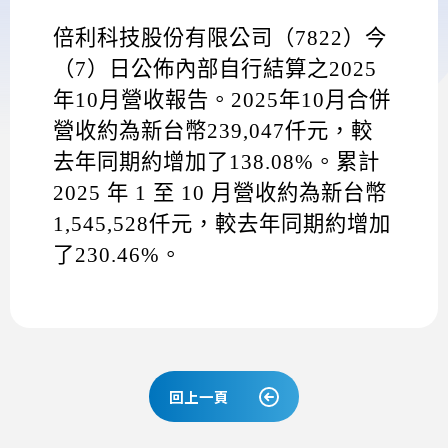
倍利科技股份有限公司（
7822
）今
（
7
）日公佈內部自行結算之
2025
年
10
月營收報告。
2025
年
10
月合併
營收約為新台幣
239,047
仟元，較
去年同期約增加了
138.08%
。累計
2025
年
1
至
10
月營收約為新台幣
1,545,528
仟元，較去年同期約增加
了
230.46%
。
回上一頁