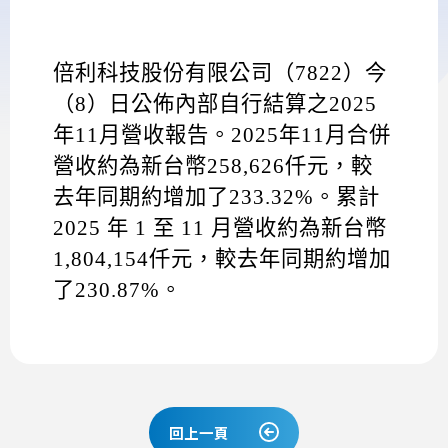
倍利科技股份有限公司（
7822
）今
（
8
）日公佈內部自行結算之
2025
年
11
月營收報告。
2025
年
11
月合併
營收約為新台幣
258,626
仟元，較
去年同期約增加了
233.32%
。累計
2025
年
1
至
11
月營收約為新台幣
1,804,154
仟元，較去年同期約增加
了
230.87%
。
回上一頁