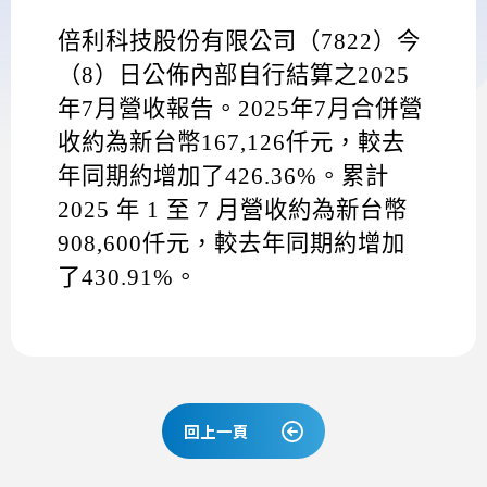
倍利科技股份有限公司（
7822
）今
（
8
）日公佈內部自行結算之
2025
年
7
月營收報告。
2025
年
7
月合併營
收約為新台幣
167,126
仟元，較去
年同期約增加了
426.36%
。累計
2025
年
1
至
7
月營收約為新台幣
908,600
仟元，較去年同期約增加
了
430.91%
。
回上一頁